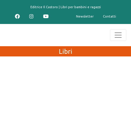
contenuto
Editrice Il Castoro | Libri per bambini e ragazzi
Newsletter
Contatti
Libri