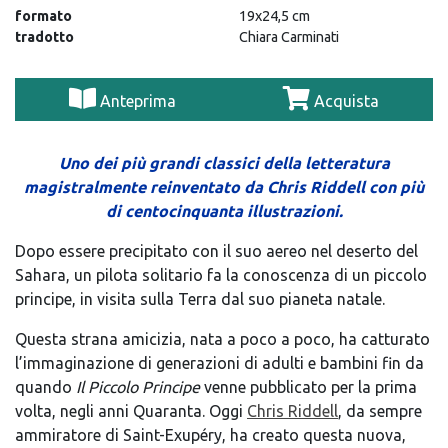
formato
19x24,5 cm
tradotto
Chiara Carminati
Anteprima
Acquista
Uno dei più grandi
classici della letteratura
magistralmente reinventato
da
Chris Riddell con più
di centocinquanta illustrazioni.
D
opo essere precipitato con il suo aereo
nel deserto del
Sahara, un pilota solitario fa
la conoscenza di un piccolo
principe, in visita
sulla Terra dal suo pianeta natale.
Questa strana amicizia, nata a poco a
poco, ha catturato
l’immaginazione di
generazioni di adulti e bambini fin
da
quando
Il Piccolo Principe
venne
pubblicato per la prima
volta,
negli anni Quaranta.
Oggi
Chris Riddell
, da sempre
ammiratore di Saint-Exupéry, ha
creato questa nuova,