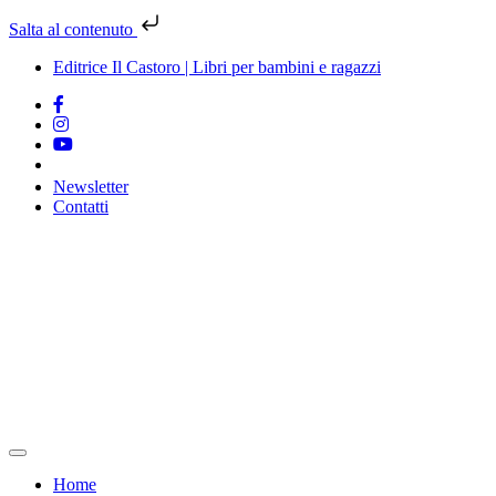
Salta al contenuto
Editrice Il Castoro | Libri per bambini e ragazzi
Newsletter
Contatti
Vai
al
contenuto
Home