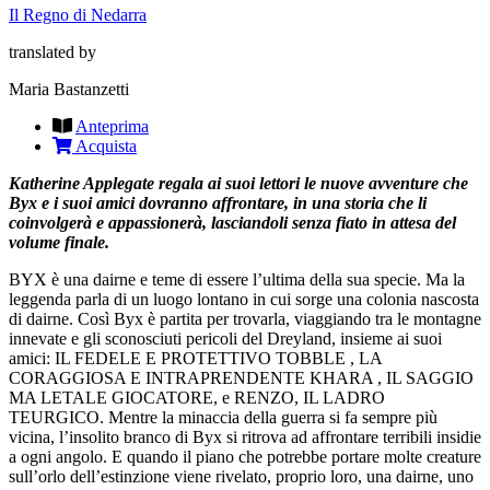
Il Regno di Nedarra
translated by
Maria Bastanzetti
Anteprima
Acquista
Katherine Applegate regala ai suoi lettori le nuove avventure che
Byx e i suoi amici dovranno affrontare, in una storia che li
coinvolgerà e appassionerà, lasciandoli senza fiato in attesa del
volume finale.
BYX è una dairne e teme di essere l’ultima della sua specie. Ma la
leggenda parla di un luogo lontano in cui sorge una colonia nascosta
di dairne. Così Byx è partita per trovarla, viaggiando tra le montagne
innevate e gli sconosciuti pericoli del Dreyland, insieme ai suoi
amici: IL FEDELE E PROTETTIVO TOBBLE , LA
CORAGGIOSA E INTRAPRENDENTE KHARA , IL SAGGIO
MA LETALE GIOCATORE, e RENZO, IL LADRO
TEURGICO. Mentre la minaccia della guerra si fa sempre più
vicina, l’insolito branco di Byx si ritrova ad affrontare terribili insidie
a ogni angolo. E quando il piano che potrebbe portare molte creature
sull’orlo dell’estinzione viene rivelato, proprio loro, una dairne, uno