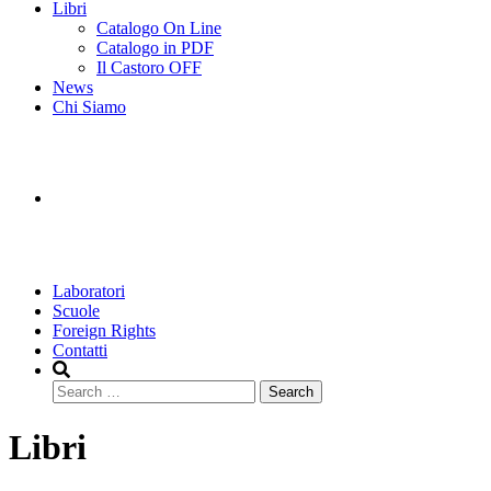
Libri
Catalogo On Line
Catalogo in PDF
Il Castoro OFF
News
Chi Siamo
Laboratori
Scuole
Foreign Rights
Contatti
Search
Libri