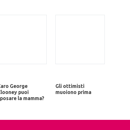
Caro George
Gli ottimisti
looney puoi
muoiono prima
sposare la mamma?