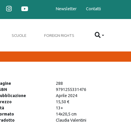
Newsletter
Contatti
SCUOLE
FOREIGN RIGHTS
agine
288
SBN
9791255331476
ubblicazione
Aprile 2024
rezzo
15,50 €
tà
13+
ormato
14x20,5 cm
radotto
Claudia Valentini