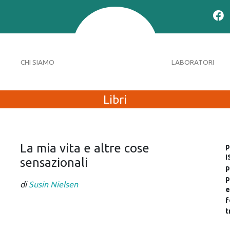
CHI SIAMO
LABORATORI
Libri
La mia vita e altre cose
p
I
sensazionali
p
p
di
Susin Nielsen
e
f
t