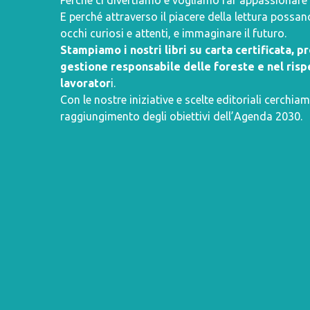
Perché ci divertiamo e vogliamo far appassionare i 
E perché attraverso il piacere della lettura poss
occhi curiosi e attenti, e immaginare il futuro.
Stampiamo i nostri libri su carta certificata, 
gestione responsabile delle foreste e nel rispe
lavorator
i.
Con le nostre iniziative e scelte editoriali cerchiam
raggiungimento degli obiettivi dell’
Agenda 2030
.