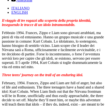
Anteprima
ITALIANO
ENGLISH
Il viaggio di tre ragazzi alla scoperta della propria identità,
inseguendo le tracce di un idolo intramontabile.
Febbraio 1994. Frances, Zippo e Liam sono giovani arrabbiati, ma
pieni di vita ed entusiasmo. Hanno un gruppo musicale e una grande
passione in comune: Kurt Cobain. Lo idolatrano, lo sostengono,
hanno bisogno di sentirlo vicino. Liam scopre che il leader dei
Nirvana sarà a Roma, ufficiosamente e facilmente avvicinabile, e i
tre decidono di partire. Forse lo incontreranno, o forse l’avventura
servirà loro per capire che gli idoli, se esistono, servono per essere
superati. Il 5 aprile 1994, Kurt Cobain si toglie drammaticamente la
vita ed entra nel mito.
Three teens’ journey on the trail of an enduring idol.
February, 1994. Frances, Zippo and Liam are full of anger, but also
of life and enthusiasm. The three teenagers have a band and a shared
idol: Kurt Cobain. When Liam finds out that the Nirvana frontman
will be in Rome, unofficially and thus easily approachable, the three
decide to set off. Maybe they’ll meet him, or maybe this adventure
will teach them that idols – if they do, indeed, exist – are meant to be