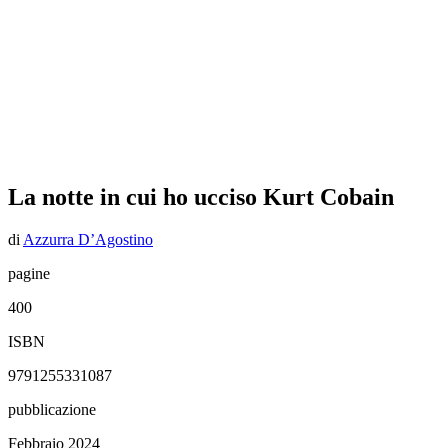
La notte in cui ho ucciso Kurt Cobain
di
Azzurra D’Agostino
pagine
400
ISBN
9791255331087
pubblicazione
Febbraio 2024