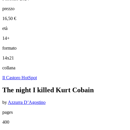
prezzo
16,50 €
età
14+
formato
14x21
collana
Il Castoro HotSpot
The night I killed Kurt Cobain
by
Azzurra D’Agostino
pages
400