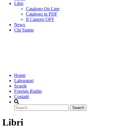
Libri
Catalogo On Line
Catalogo in PDF
Il Castoro OFF
News
Chi Siamo
Home
Laboratori
Scuole
Foreign Rights
Contatti
Search
Libri