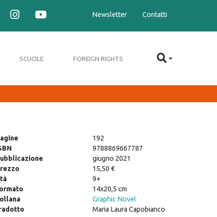
Newsletter
Contatti
SCUOLE
FOREIGN RIGHTS
agine
192
SBN
9788869667787
ubblicazione
giugno 2021
rezzo
15,50 €
tà
9+
ormato
14x20,5 cm
ollana
Graphic Novel
radotto
Maria Laura Capobianco