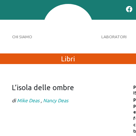
CHI SIAMO
LABORATORI
Libri
L’isola delle ombre
p
I
p
di
Mike Deas
,
Nancy Deas
p
e
f
c
t