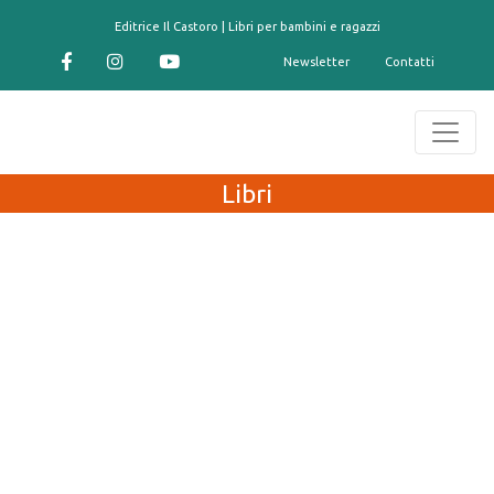
contenuto
Editrice Il Castoro | Libri per bambini e ragazzi
Newsletter
Contatti
Libri