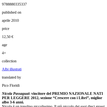
9788880335337
published on
aprile 2010
price
12,50 €
age
4+
collection
Albi illustrati
translated by
Pico Floridi
Nicola Passaguai
: vincitore del PREMIO NAZIONALE NATI
PER LEGGERE 2012, sezione “Crescere con i Libri”, miglior
albo 3-6 anni.
Nicola è un topolino piccolissimo. Il più piccolo dei suoi dieci grossi