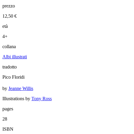
prezzo
12,50 €
età
4+
collana
Albi illustrati
tradotto
Pico Floridi
by
Jeanne Willis
Illustrations by
Tony Ross
pages
28
ISBN