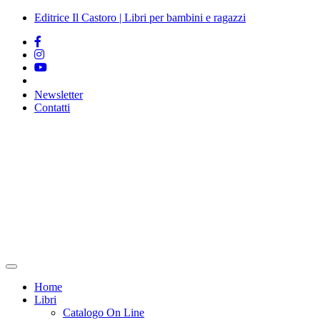
Salta al
Editrice Il Castoro | Libri per bambini e ragazzi
contenuto
Newsletter
Contatti
Vai
al
contenuto
Home
Libri
Catalogo On Line