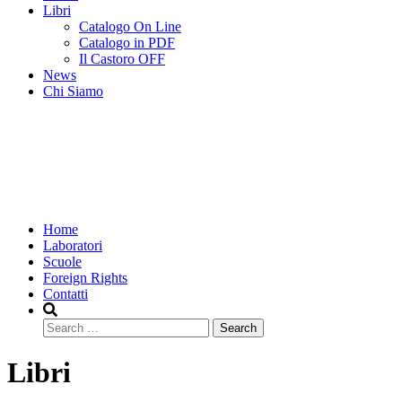
Libri
Catalogo On Line
Catalogo in PDF
Il Castoro OFF
News
Chi Siamo
Home
Laboratori
Scuole
Foreign Rights
Contatti
Search
Libri