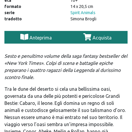
età
10+
formato
14 x 20,5 cm
serie
Spirit Animals
tradotto
Simona Brogli
Anteprima
Acquista
Sesto e penultimo volume della saga fantasy bestseller del
«New York Times». Colpi di scena e battaglie epiche
preparano i quattro ragazzi della Leggenda al durissimo
scontro finale.
Tra le dune del deserto si cela una bellissima oasi,
governata da una delle più potenti e pericolose Grandi
Bestie: Cabaro, il leone. Egli domina un regno di soli
animali e custodisce gelosamente il suo talismano d’oro.
Nessun essere umano è mai entrato nel suo territorio. Il
viaggio verso l’oasi sembra un’impresa impossibile.
Insieme, Conor, Abeke, Meilin e Rollan, hanno già