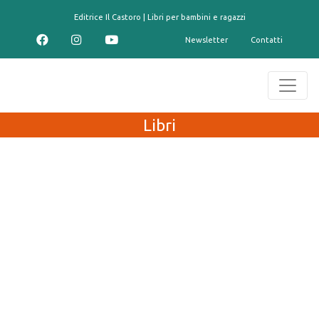
contenuto
Editrice Il Castoro | Libri per bambini e ragazzi
Newsletter
Contatti
Libri