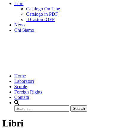
Libri
Catalogo On Line
Catalogo in PDF
Il Castoro OFF
News
Chi Siamo
Home
Laboratori
Scuole
Foreign Rights
Contatti
Search
Libri