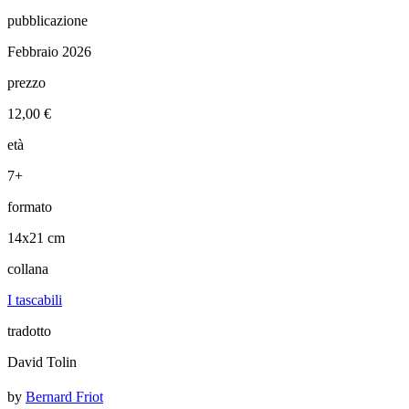
pubblicazione
Febbraio 2026
prezzo
12,00 €
età
7+
formato
14x21 cm
collana
I tascabili
tradotto
David Tolin
by
Bernard Friot