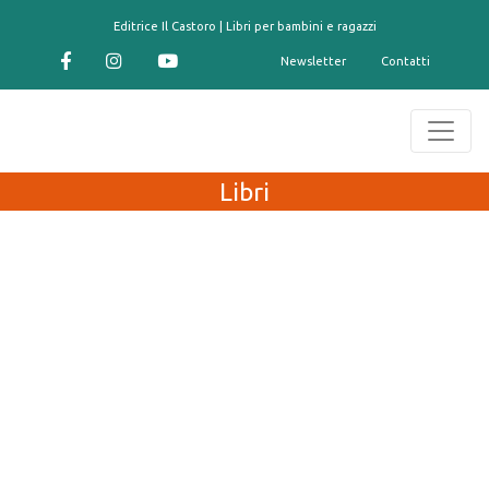
contenuto
Editrice Il Castoro | Libri per bambini e ragazzi
Newsletter
Contatti
Libri