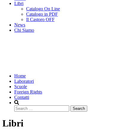
Libri
Catalogo On Line
Catalogo in PDF
Il Castoro OFF
News
Chi Siamo
Home
Laboratori
Scuole
Foreign Rights
Contatti
Search
Libri