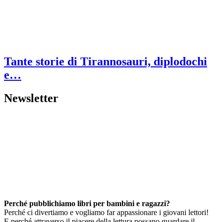
Tante storie di Tirannosauri, diplodochi
e…
Newsletter
Perché pubblichiamo libri per bambini e ragazzi?
Perché ci divertiamo e vogliamo far appassionare i giovani lettori!
E perché attraverso il piacere della lettura possano guardare il