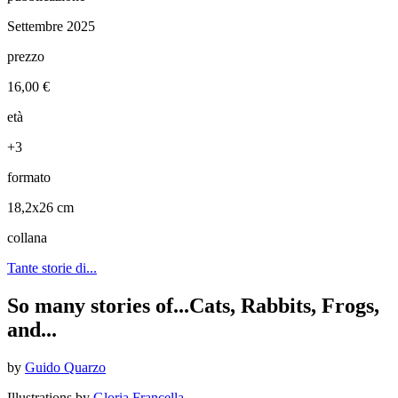
Settembre 2025
prezzo
16,00 €
età
+3
formato
18,2x26 cm
collana
Tante storie di...
So many stories of...Cats, Rabbits, Frogs,
and...
by
Guido Quarzo
Illustrations by
Gloria Francella