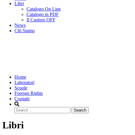
Libri
Catalogo On Line
Catalogo in PDF
Il Castoro OFF
News
Chi Siamo
Home
Laboratori
Scuole
Foreign Rights
Contatti
Search
Libri