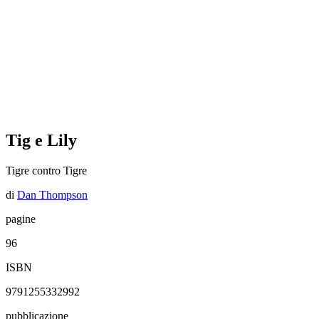
Tig e Lily
Tigre contro Tigre
di
Dan Thompson
pagine
96
ISBN
9791255332992
pubblicazione