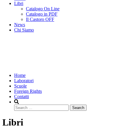
Libri
Catalogo On Line
Catalogo in PDF
Il Castoro OFF
News
Chi Siamo
Home
Laboratori
Scuole
Foreign Rights
Contatti
Search
Libri