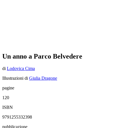
Un anno a Parco Belvedere
di
Lodovica Cima
Illustrazioni di
Giulia Dragone
pagine
120
ISBN
9791255332398
pubblicazione