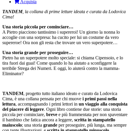
Acquista
TANDEM
, la collana di prime letture ideata e curata da Lodovica
Cima!
Una storia piccola per cominciare…
A Pietro piacciono tantissimo i supereroi! Un giorno la nonna lo
accoglie con una sorpresa: ha cucito per lui un costume da vero
supereroe! Ora non gli resta che trovare un vero superpotere…
Una storia grande per proseguire…
Pietro ha un superpotere molto speciale: si chiama Cipensoio, e lo
tira fuori dai guai! Come quando lo ha aiutato a sconfiggere la
terribile Strega dei Numeri. E oggi, lo aiuterà contro la mamma-
Eliminator?
TANDEM
, progetto tutto italiano ideato e curato da Lodovica
Cima, è una collana pensata per chi muove
i primi passi nella
lettura
, accompagnando i primi lettori in
un viaggio alla conquista
del piacere di leggere
. Ogni libro contiene due storie: una storia
piccola per cominciare,
breve
e più frammentata per non spaventare
il bambino che fatica ancora a leggere,
scritta in stampatello
maiuscolo
; una storia
grande
per proseguire, più lunga, ma sempre
con tante illustrazioni, e
scritta in stampatello minuscolo
.