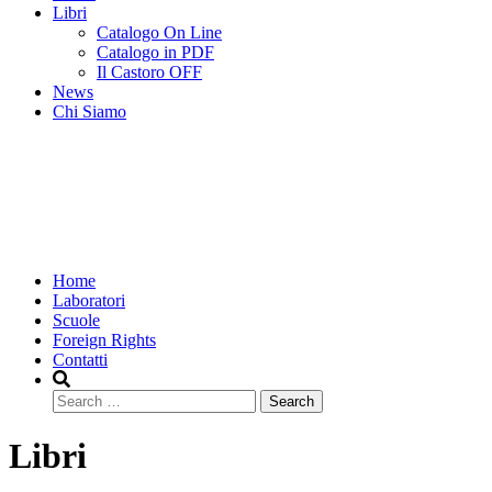
Libri
Catalogo On Line
Catalogo in PDF
Il Castoro OFF
News
Chi Siamo
Home
Laboratori
Scuole
Foreign Rights
Contatti
Search
Libri