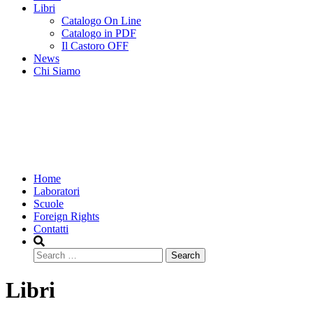
Libri
Catalogo On Line
Catalogo in PDF
Il Castoro OFF
News
Chi Siamo
Home
Laboratori
Scuole
Foreign Rights
Contatti
Search
Libri