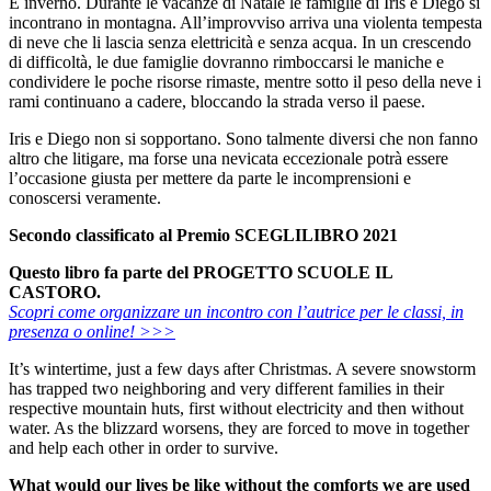
È inverno. Durante le vacanze di Natale le famiglie di Iris e Diego si
incontrano in montagna. All’improvviso arriva una violenta tempesta
di neve che li lascia senza elettricità e senza acqua. In un crescendo
di difficoltà, le due famiglie dovranno rimboccarsi le maniche e
condividere le poche risorse rimaste, mentre sotto il peso della neve i
rami continuano a cadere, bloccando la strada verso il paese.
Iris e Diego non si sopportano. Sono talmente diversi che non fanno
altro che litigare, ma forse una nevicata eccezionale potrà essere
l’occasione giusta per mettere da parte le incomprensioni e
conoscersi veramente.
Secondo classificato al Premio SCEGLILIBRO 2021
Questo libro fa parte del PROGETTO SCUOLE IL
CASTORO.
Scopri come organizzare un incontro con l’autrice per le classi, in
presenza o online! >>>
It’s wintertime, just a few days after Christmas. A severe snowstorm
has trapped two neighboring and very different families in their
respective mountain huts, first without electricity and then without
water. As the blizzard worsens, they are forced to move in together
and help each other in order to survive.
What would our lives be like without
the comforts we are used