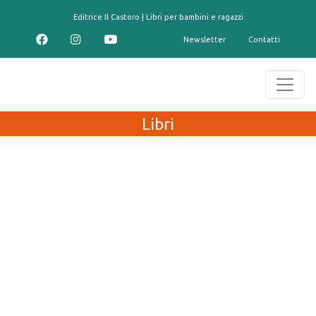
contenuto
Editrice Il Castoro | Libri per bambini e ragazzi
Newsletter
Contatti
Libri