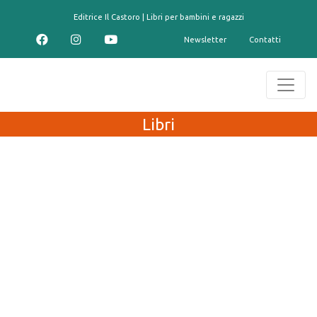
contenuto
Editrice Il Castoro | Libri per bambini e ragazzi
Newsletter
Contatti
Libri