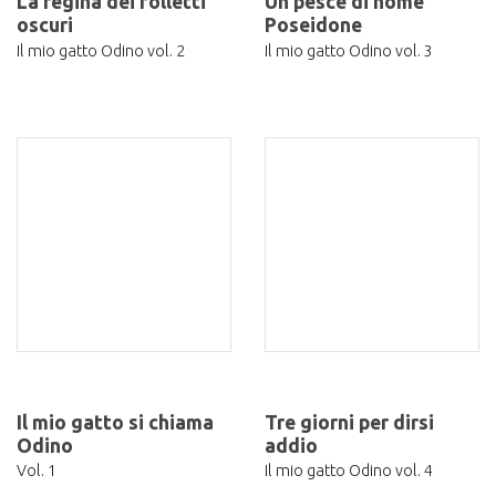
La regina dei folletti
Un pesce di nome
oscuri
Poseidone
Il mio gatto Odino vol. 2
Il mio gatto Odino vol. 3
Il mio gatto si chiama
Tre giorni per dirsi
Odino
addio
Vol. 1
Il mio gatto Odino vol. 4