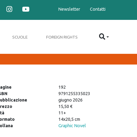
Newsletter
Contatti
SCUOLE
FOREIGN RIGHTS
agine
192
SBN
9791255335023
ubblicazione
giugno 2026
rezzo
15,50 €
tà
11+
ormato
14x20,5 cm
ollana
Graphic Novel