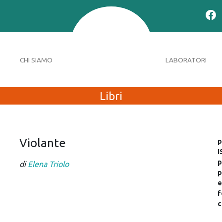
CHI SIAMO
LABORATORI
Libri
Violante
p
I
p
di
Elena Triolo
p
e
f
c