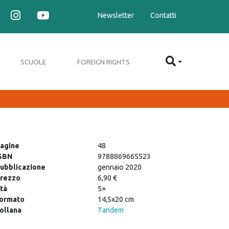
Newsletter
Contatti
SCUOLE
FOREIGN RIGHTS
agine
48
SBN
9788869665523
ubblicazione
gennaio 2020
rezzo
6,90 €
tà
5+
ormato
14,5x20 cm
ollana
Tandem