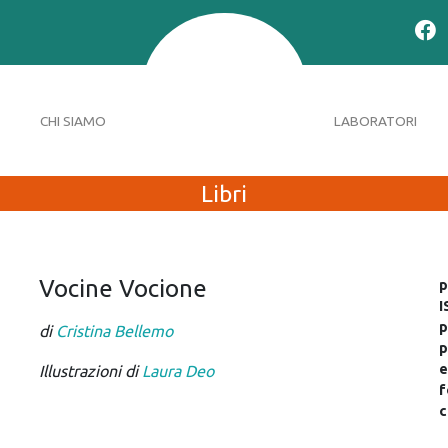
CHI SIAMO
LABORATORI
Libri
Vocine Vocione
p
I
p
di
Cristina Bellemo
p
e
Illustrazioni di
Laura Deo
f
c