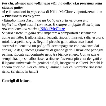
Per chi, almeno una volta nella vita, ha detto: «La prossima volta
rinasco gatto».
«Le illustrazioni in
paper-cut
di Nikki McClure vi ipnotizzeranno.»
–
Publishers Weekly***
«
Ritaglio i miei disegni da un foglio di carta nero con una
taglierina.
Ogni cosa è connessa. È sempre un foglio di carta, ma
ora contiene una storia.
»
Nikki McClure
Se vuoi essere un gatto
devi imparare a comportarti esattamente
come un gatto. E allora stirati, leccati, rincorri, insegui, salta, esplora,
rotolati, aspetta, sogna. Segui il piccolo gatto attraverso i suoi
successi e i tentativi un po’ goffi, accompagnato con pazienza dai
consigli e dagli incoraggiamenti di grande gatto. Un’azione per ogni
pagina, giocata sul contrasto netto tra bianco e nero. Con grazia e
semplicità, questo albo riesce a ritrarre l’essenza più vera dei gatti e
il legame universale fra genitori e figli, insegnanti e allievi. Per chi è
ancora cucciolo. Per chi ama gli animali. Per chi vorrebbe rinascere
gatto. (E siamo in tanti!)
Consigli di lettura