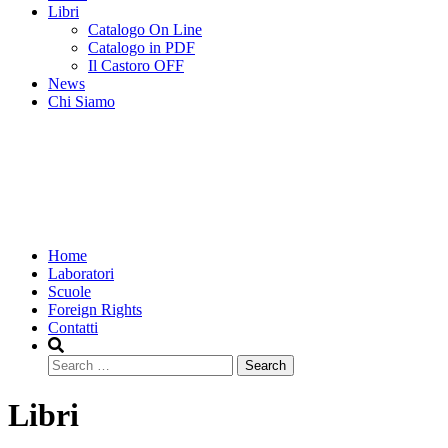
Libri
Catalogo On Line
Catalogo in PDF
Il Castoro OFF
News
Chi Siamo
Home
Laboratori
Scuole
Foreign Rights
Contatti
Search
Libri