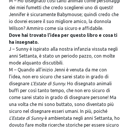
M – Ho disegnato così tanti animali come personaggi
dei miei fumetti che credo sceglierei uno di questi!
Jennifer è sicuramente Babymouse; quindi credo che
io dovrei essere il suo migliore amico, la donnola
Wilson? Ammiro come sia sicuro e affidabile.
Dove hai trovato l’idea per questo libro e cosa ti
ha insegnato.
J – Sunny è ispirato alla nostra infanzia vissuta negli
anni Settanta, è stato un periodo pazzo, con molte
mode alquanto discutibili.
M – Quando all’inizio Jenni è venuta da me con
l’idea, non ero sicuro che sarei stato in grado di
disegnare
L’Estate di Sunny
. Ho disegnato animali
buffi per così tanto tempo, che non ero sicuro di
come sarei stato in grado di disegnare persone! Ma
una volta che mi sono buttato, sono diventato più
sicuro nel disegnare esseri umani. In più, poiché
L’Estate di Sunny
è ambientata negli anni Settanta, ho
dovuto fare molte ricerche storiche per essere sicuro