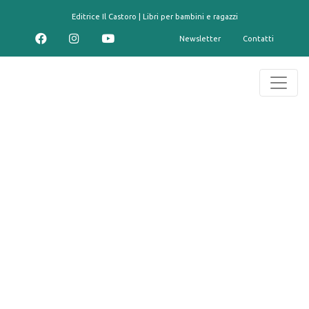
contenuto
Editrice Il Castoro | Libri per bambini e ragazzi
Newsletter
Contatti