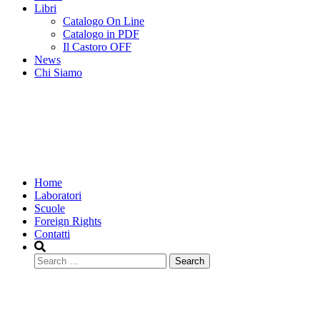
Libri
Catalogo On Line
Catalogo in PDF
Il Castoro OFF
News
Chi Siamo
Home
Laboratori
Scuole
Foreign Rights
Contatti
Search