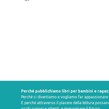
Perché pubblichiamo libri per bambini e ragaz
Perché ci divertiamo e vogliamo far appassionare i 
E perché attraverso il piacere della lettura poss
occhi curiosi e attenti, e immaginare il futuro.