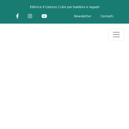
contenuto
Editrice Il Castoro | Libri per bambini e ragazzi
Newsletter
Contatti