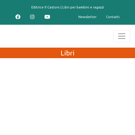
contenuto
Editrice Il Castoro | Libri per bambini e ragazzi
Newsletter
Contatti
Libri