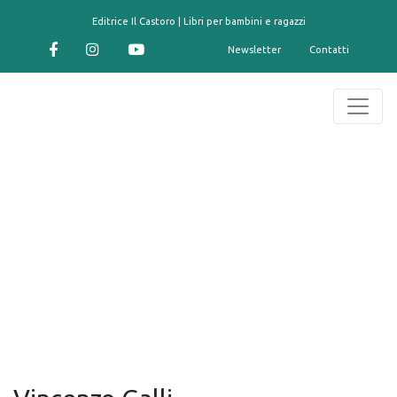
contenuto
Editrice Il Castoro | Libri per bambini e ragazzi
Newsletter
Contatti