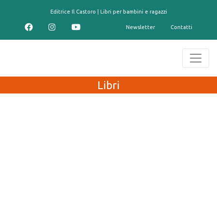
contenuto
Editrice Il Castoro | Libri per bambini e ragazzi
Newsletter
Contatti
Libri