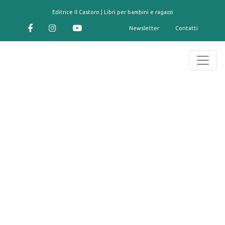
contenuto
Editrice Il Castoro | Libri per bambini e ragazzi
Newsletter
Contatti