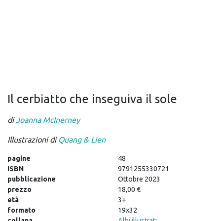
Il cerbiatto che inseguiva il sole
di
Joanna McInerney
Illustrazioni di
Quang & Lien
pagine
48
ISBN
9791255330721
pubblicazione
Ottobre 2023
prezzo
18,00 €
età
3+
formato
19x32
collana
Albi illustrati