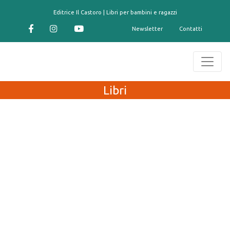
contenuto
Editrice Il Castoro | Libri per bambini e ragazzi
Newsletter
Contatti
Libri