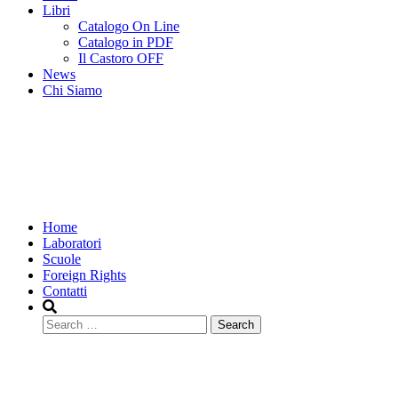
Libri
Catalogo On Line
Catalogo in PDF
Il Castoro OFF
News
Chi Siamo
Home
Laboratori
Scuole
Foreign Rights
Contatti
Search