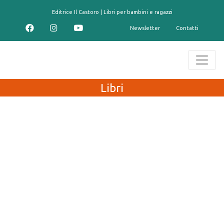
contenuto
Editrice Il Castoro | Libri per bambini e ragazzi
Newsletter
Contatti
Libri