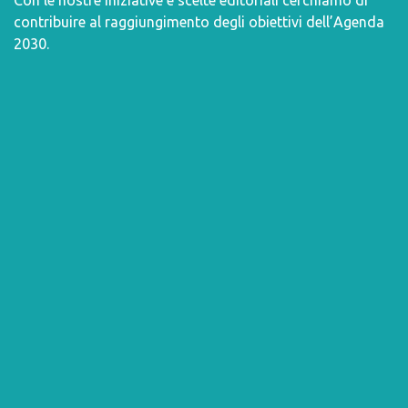
Con le nostre iniziative e scelte editoriali cerchiamo di
contribuire al raggiungimento degli obiettivi dell’
Agenda
2030
.