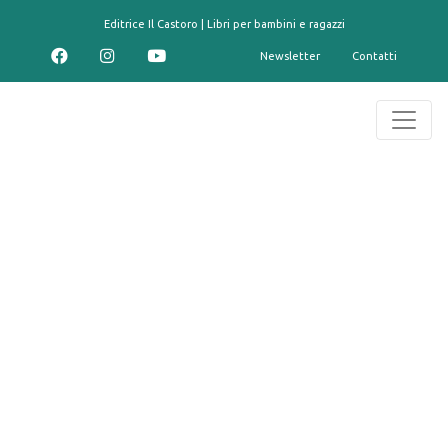
contenuto
Editrice Il Castoro | Libri per bambini e ragazzi
Newsletter
Contatti