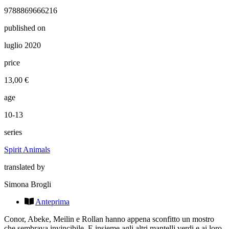
9788869666216
published on
luglio 2020
price
13,00 €
age
10-13
series
Spirit Animals
translated by
Simona Brogli
Anteprima
Conor, Abeke, Meilin e Rollan hanno appena sconfitto un mostro
che sembrava invincibile. E insieme agli altri mantelli verdi e ai loro