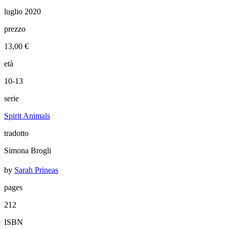
luglio 2020
prezzo
13,00 €
età
10-13
serie
Spirit Animals
tradotto
Simona Brogli
by
Sarah Prineas
pages
212
ISBN