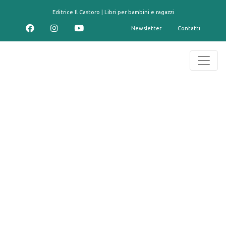
contenuto
Editrice Il Castoro | Libri per bambini e ragazzi
Newsletter
Contatti