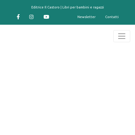
contenuto
Editrice Il Castoro | Libri per bambini e ragazzi
Newsletter
Contatti