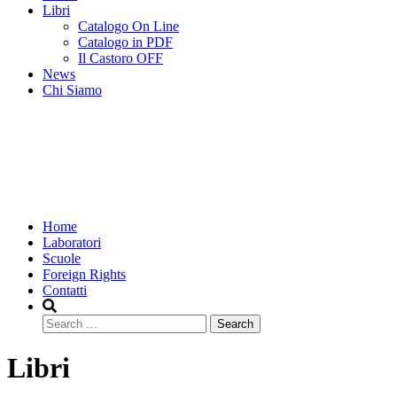
Libri
Catalogo On Line
Catalogo in PDF
Il Castoro OFF
News
Chi Siamo
Home
Laboratori
Scuole
Foreign Rights
Contatti
Search
Libri