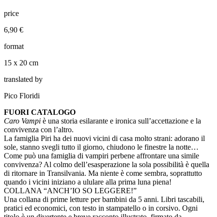
price
6,90 €
format
15 x 20 cm
translated by
Pico Floridi
FUORI CATALOGO
Caro Vampi
è una storia esilarante e ironica sull’accettazione e la
convivenza con l’altro.
La famiglia Piri ha dei nuovi vicini di casa molto strani: adorano il
sole, stanno svegli tutto il giorno, chiudono le finestre la notte…
Come può una famiglia di vampiri perbene affrontare una simile
convivenza? Al colmo dell’esasperazione la sola possibilità è quella
di ritornare in Transilvania. Ma niente è come sembra, soprattutto
quando i vicini iniziano a ululare alla prima luna piena!
COLLANA “ANCH’IO SO LEGGERE!”
Una collana di prime letture per bambini da 5 anni. Libri tascabili,
pratici ed economici, con testo in stampatello o in corsivo. Ogni
titolo è un divertente e breve racconto illustrato, firmato da