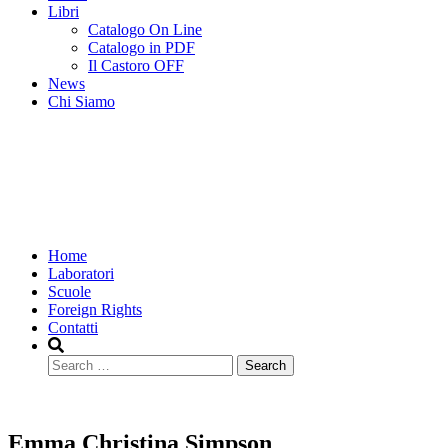
Libri
Catalogo On Line
Catalogo in PDF
Il Castoro OFF
News
Chi Siamo
Home
Laboratori
Scuole
Foreign Rights
Contatti
Search
Emma Christina Simpson