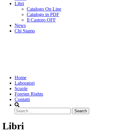
Libri
Catalogo On Line
Catalogo in PDF
Il Castoro OFF
News
Chi Siamo
Home
Laboratori
Scuole
Foreign Rights
Contatti
Search
Libri