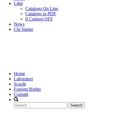
Libri
Catalogo On Line
Catalogo in PDF
Il Castoro OFF
News
Chi Siamo
Home
Laboratori
Scuole
Foreign Rights
Contatti
Search