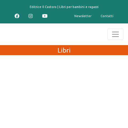
contenuto
Editrice Il Castoro | Libri per bambini e ragazzi
Newsletter
Contatti
Libri