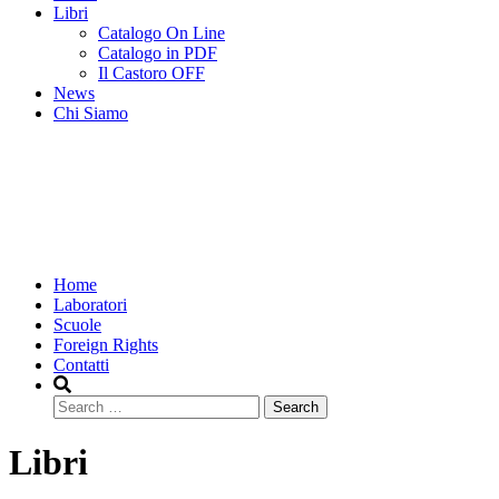
Libri
Catalogo On Line
Catalogo in PDF
Il Castoro OFF
News
Chi Siamo
Home
Laboratori
Scuole
Foreign Rights
Contatti
Search
Libri