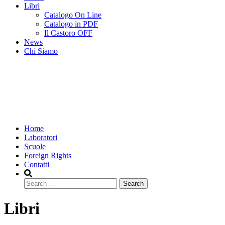
Libri
Catalogo On Line
Catalogo in PDF
Il Castoro OFF
News
Chi Siamo
Home
Laboratori
Scuole
Foreign Rights
Contatti
Search
Libri