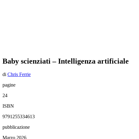
Baby scienziati – Intelligenza artificiale
di
Chris Ferrie
pagine
24
ISBN
9791255334613
pubblicazione
Marzo 2026