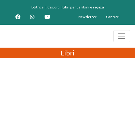
contenuto
Editrice Il Castoro | Libri per bambini e ragazzi
Newsletter
Contatti
Libri