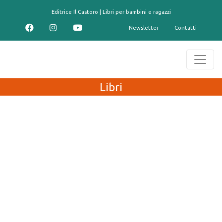
contenuto
Editrice Il Castoro | Libri per bambini e ragazzi
Newsletter
Contatti
Libri