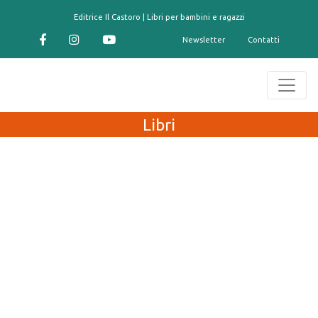
contenuto
Editrice Il Castoro | Libri per bambini e ragazzi
Newsletter
Contatti
Libri