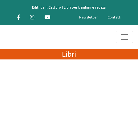
contenuto
Editrice Il Castoro | Libri per bambini e ragazzi
Newsletter
Contatti
Libri