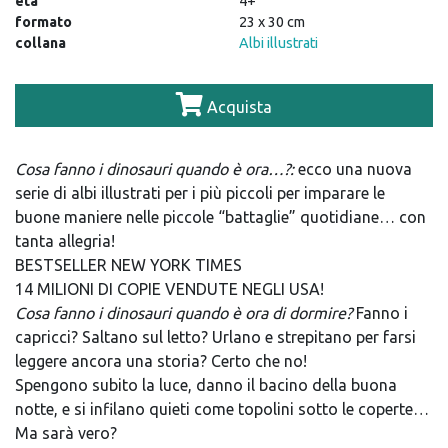
età
4+
formato
23 x 30 cm
collana
Albi illustrati
Acquista
Cosa fanno i dinosauri quando è ora…?:
ecco una nuova
serie di albi illustrati per i più piccoli per imparare le
buone maniere nelle piccole “battaglie” quotidiane… con
tanta allegria!
BESTSELLER NEW YORK TIMES
14 MILIONI DI COPIE VENDUTE NEGLI USA!
Cosa fanno i dinosauri quando è ora di dormire?
Fanno i
capricci? Saltano sul letto? Urlano e strepitano per farsi
leggere ancora una storia? Certo che no!
Spengono subito la luce, danno il bacino della buona
notte, e si infilano quieti come topolini sotto le coperte…
Ma sarà vero?