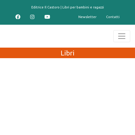
contenuto
Editrice Il Castoro | Libri per bambini e ragazzi
Newsletter
Contatti
Libri